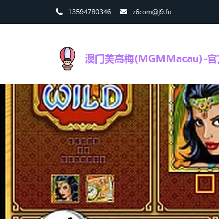
13594780346
z6com@j9.fo