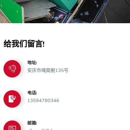
给我们留言!
地址:
安庆市绳窝榭135号
电话:
13594780346
邮箱: